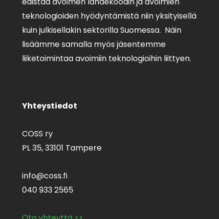
edistää avoimen lähdekoodin ja avoimien
teknologioiden hyödyntämistä niin yksityisellä
kuin julkisellakin sektorilla Suomessa. Näin
lisäämme samalla myös jäsentemme
liiketoimintaa avoimiin teknologioihin liittyen.
Yhteystiedot
COSS ry
PL 35,
33101 Tampere
info@coss.fi
040 933 2565
Ota yhteyttä >>