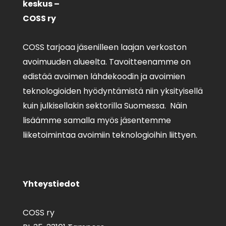
keskus –
COSS ry
COSS tarjoaa jäsenilleen laajan verkoston
avoimuuden alueelta. Tavoitteenamme on
edistää avoimen lähdekoodin ja avoimien
teknologioiden hyödyntämistä niin yksityisellä
kuin julkisellakin sektorilla Suomessa. Näin
lisäämme samalla myös jäsentemme
liiketoimintaa avoimiin teknologioihin liittyen.
Yhteystiedot
COSS ry