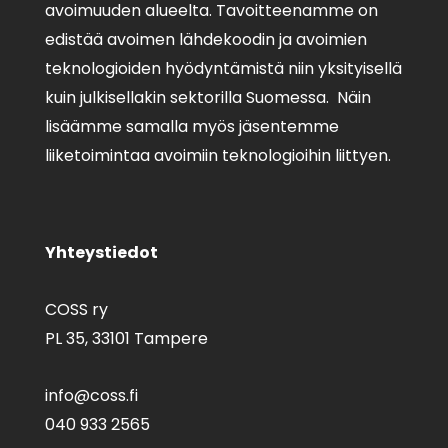
avoimuuden alueelta. Tavoitteenamme on
edistää avoimen lähdekoodin ja avoimien
teknologioiden hyödyntämistä niin yksityisellä
kuin julkisellakin sektorilla Suomessa. Näin
lisäämme samalla myös jäsentemme
liiketoimintaa avoimiin teknologioihin liittyen.
Yhteystiedot
COSS ry
PL 35,
33101 Tampere
info@coss.fi
040 933 2565