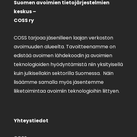
Suomen avoimien tietojärjestelmien
keskus –
COSS ry
COSS tarjoaa jäsenilleen laajan verkoston
avoimuuden alueelta. Tavoitteenamme on
edistää avoimen lähdekoodin ja avoimien
teknologioiden hyödyntämistä niin yksityisellä
kuin julkisellakin sektorilla Suomessa. Näin
lisäämme samalla myös jäsentemme
liiketoimintaa avoimiin teknologioihin liittyen.
Yhteystiedot