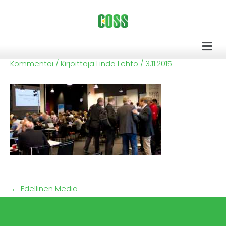
Siirry
sisältöön
Men
Kommentoi
/ Kirjoittaja
Linda Lehto
/
3.11.2015
←
Edellinen Media