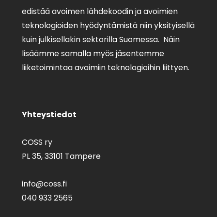
edistää avoimen lähdekoodin ja avoimien
teknologioiden hyödyntämistä niin yksityisellä
kuin julkisellakin sektorilla Suomessa. Näin
lisäämme samalla myös jäsentemme
liiketoimintaa avoimiin teknologioihin liittyen.
Yhteystiedot
COSS ry
PL 35,
33101 Tampere
info@coss.fi
040 933 2565