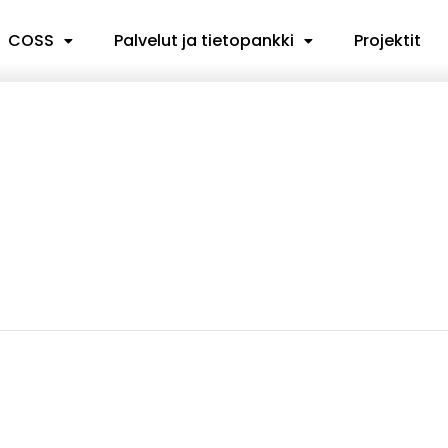
COSS
Palvelut ja tietopankki
Projektit