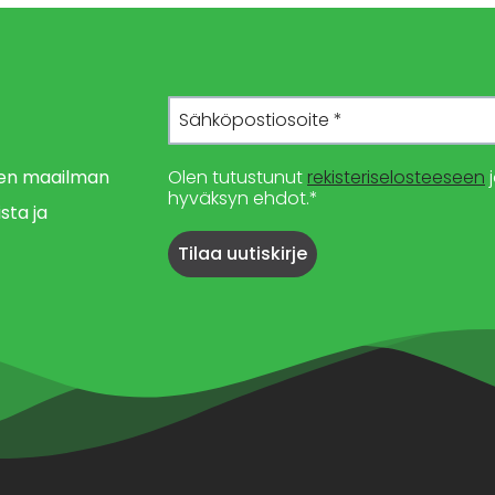
imen maailman
Olen tutustunut
rekisteriselosteeseen
j
hyväksyn ehdot.*
sta ja