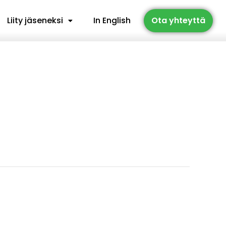
Liity jäseneksi
In English
Ota yhteyttä