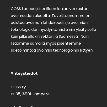
COSS tarjoaa jäsenilleen laajan verkoston
avoimuuden alueelta. Tavoitteenamme on
edistää avoimen lähdekoodin ja avoimien
teknologioiden hyödyntämistä niin yksityisellä
kuin julkisellakin sektorilla Suomessa. Näin
lisäämme samalla myös jäsentemme
liiketoimintaa avoimiin teknologioihin liittyen.
Yhteystiedot
COSS ry
PL 35,
33101 Tampere