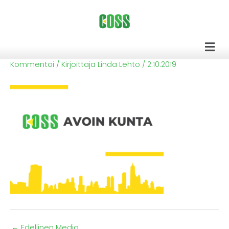
Siirry
sisältöön
Men
Kommentoi
/ Kirjoittaja
Linda Lehto
/
2.10.2019
←
Edellinen Media