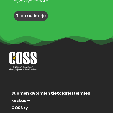
hyväksyn ehdot.*
Suomen avoimien tietojärjestelmien
keskus –
COSS ry