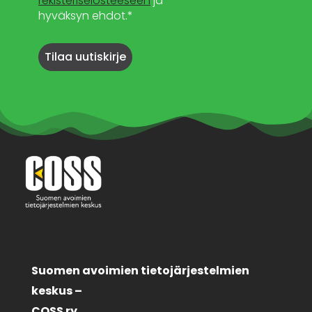
rekisteriselosteeseen
ja
hyväksyn ehdot.*
Suomen avoimien tietojärjestelmien
keskus –
COSS ry