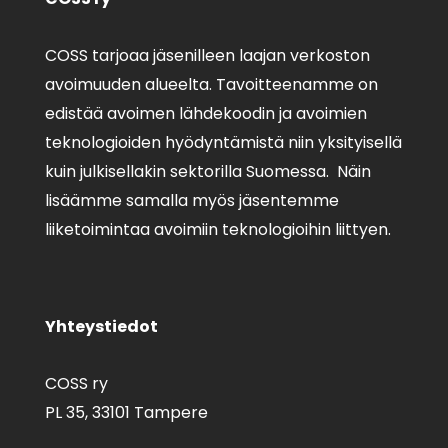
COSS tarjoaa jäsenilleen laajan verkoston
avoimuuden alueelta. Tavoitteenamme on
edistää avoimen lähdekoodin ja avoimien
teknologioiden hyödyntämistä niin yksityisellä
kuin julkisellakin sektorilla Suomessa. Näin
lisäämme samalla myös jäsentemme
liiketoimintaa avoimiin teknologioihin liittyen.
Yhteystiedot
COSS ry
PL 35,
33101 Tampere