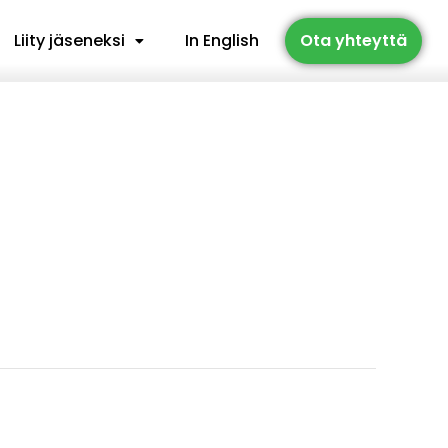
Liity jäseneksi
In English
Ota yhteyttä