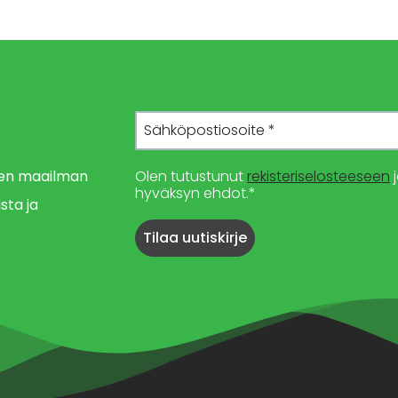
imen maailman
Olen tutustunut
rekisteriselosteeseen
j
hyväksyn ehdot.*
sta ja