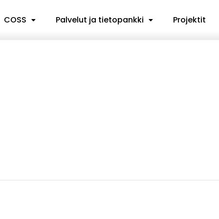
COSS
Palvelut ja tietopankki
Projektit