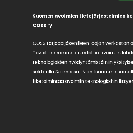
Suomen avoimien tietojärjestelmien ke
COSS ry
COSS tarjoaa jäsenilleen laajan verkoston 
Tavoitteenamme on edistää avoimen lähde
teknologioiden hyödyntämistä niin yksityisell
sektorilla Suomessa. Näin lisäämme sama
liiketoimintaa avoimiin teknologioihin liittye