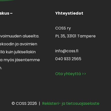
skus –
Yhteystiedot
COSS ry
avoimuuden alueelta.
PL 35,
33101 Tampere
koodin ja avoimien
info@coss.fi
ä kuin julkisellakin
040 933 2565
lla myös jäsentemme
n.
Ota yhteyttä >>
© COSS 2026 |
Rekisteri- ja tietosuojaseloste