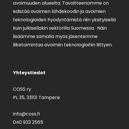
avoimuuden alueelta. Tavoitteenamme on
edistää avoimen lähdekoodin ja avoimien
teknologioiden hyödyntämistä niin yksityisellä
kuin julkisellakin sektorilla Suomessa. Näin
lisäämme samalla myös jäsentemme
liiketoimintaa avoimiin teknologioihin liittyen.
Yhteystiedot
COSS ry
PL 35,
33101 Tampere
info@coss.fi
040 933 2565