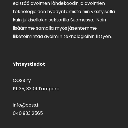
edistää avoimen lähdekoodin ja avoimien
teknologioiden hyödyntämistä niin yksityisellä
kuin julkisellakin sektorilla Suomessa. Näin
lisäämme samalla myös jäsentemme
liiketoimintaa avoimiin teknologioihin liittyen.
Yhteystiedot
COSS ry
PL 35,
33101 Tampere
info@coss.fi
040 933 2565