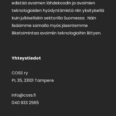
edistää avoimen lähdekoodin ja avoimien
teknologioiden hyödyntämistä niin yksityisellä
kuin julkisellakin sektorilla Suomessa. Näin
lisäämme samalla myös jäsentemme
liiketoimintaa avoimiin teknologioihin liittyen.
Yhteystiedot
COSS ry
PL 35,
33101 Tampere
info@coss.fi
040 933 2565