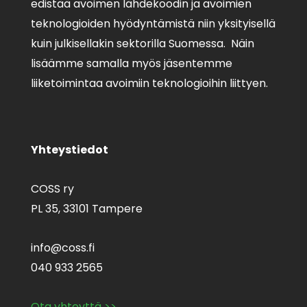
edistää avoimen lähdekoodin ja avoimien
teknologioiden hyödyntämistä niin yksityisellä
kuin julkisellakin sektorilla Suomessa. Näin
lisäämme samalla myös jäsentemme
liiketoimintaa avoimiin teknologioihin liittyen.
Yhteystiedot
COSS ry
PL 35,
33101 Tampere
info@coss.fi
040 933 2565
Ota yhteyttä >>