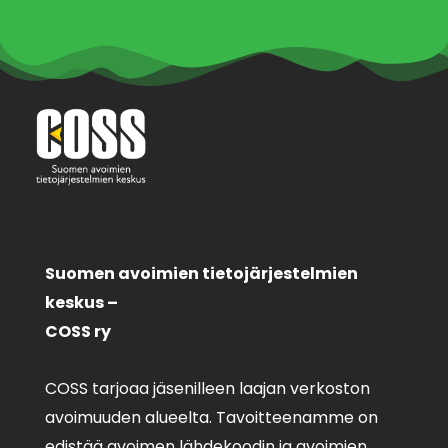
Suomen avoimien tietojärjestelmien
keskus –
COSS ry
COSS tarjoaa jäsenilleen laajan verkoston
avoimuuden alueelta. Tavoitteenamme on
edistää avoimen lähdekoodin ja avoimien