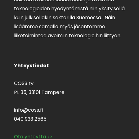
teknologioiden hyödyntämistä niin yksityisellä
kuin julkisellakin sektorilla Suomessa. Näin
lisäämme samalla myös jäsentemme
liiketoimintaa avoimiin teknologioihin liittyen.
Yhteystiedot
COSS ry
PL 35,
33101 Tampere
info@coss.fi
040 933 2565
Ota yhteyttä >>