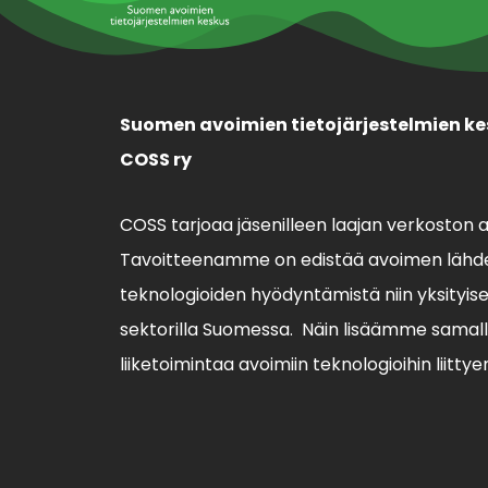
Suomen avoimien tietojärjestelmien ke
COSS ry
COSS tarjoaa jäsenilleen laajan verkoston 
Tavoitteenamme on edistää avoimen lähde
teknologioiden hyödyntämistä niin yksityisell
sektorilla Suomessa. Näin lisäämme sama
liiketoimintaa avoimiin teknologioihin liittye