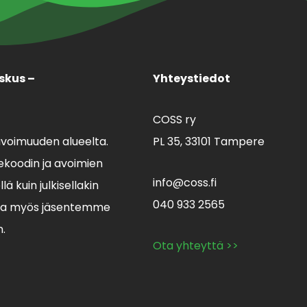
skus –
Yhteystiedot
COSS ry
avoimuuden alueelta.
PL 35,
33101 Tampere
koodin ja avoimien
info@coss.fi
ä kuin julkisellakin
040 933 2565
lla myös jäsentemme
n.
Ota yhteyttä >>