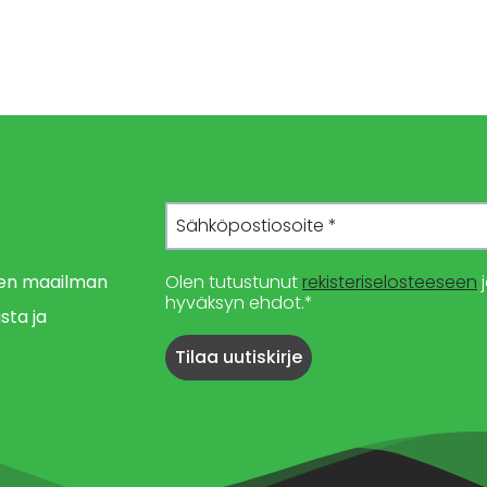
imen maailman
Olen tutustunut
rekisteriselosteeseen
j
hyväksyn ehdot.*
sta ja