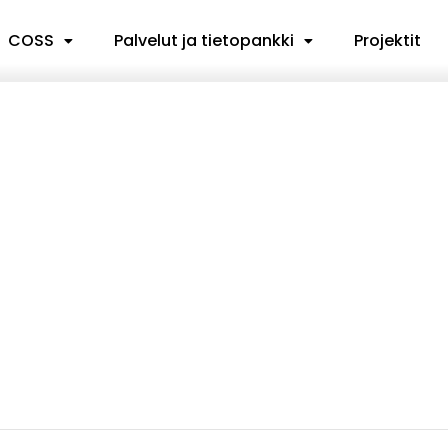
COSS
Palvelut ja tietopankki
Projektit