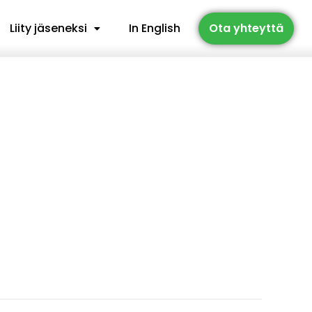
Liity jäseneksi
In English
Ota yhteyttä