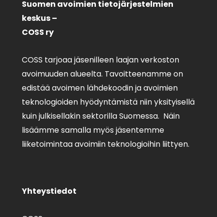
Suomen avoimien tietojärjestelmien
keskus –
COSS ry
COSS tarjoaa jäsenilleen laajan verkoston
avoimuuden alueelta. Tavoitteenamme on
edistää avoimen lähdekoodin ja avoimien
teknologioiden hyödyntämistä niin yksityisellä
kuin julkisellakin sektorilla Suomessa. Näin
lisäämme samalla myös jäsentemme
liiketoimintaa avoimiin teknologioihin liittyen.
Yhteystiedot