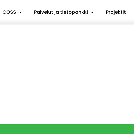
COSS
Palvelut ja tietopankki
Projektit