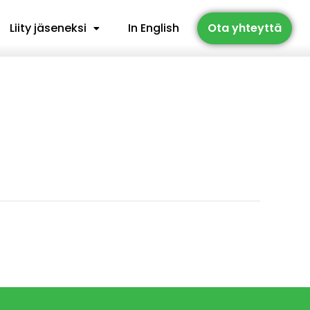
Liity jäseneksi
In English
Ota yhteyttä