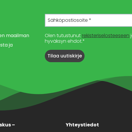
imen maailman
Olen tutustunut
rekisteriselosteeseen
j
hyväksyn ehdot.*
sta ja
skus –
Yhteystiedot