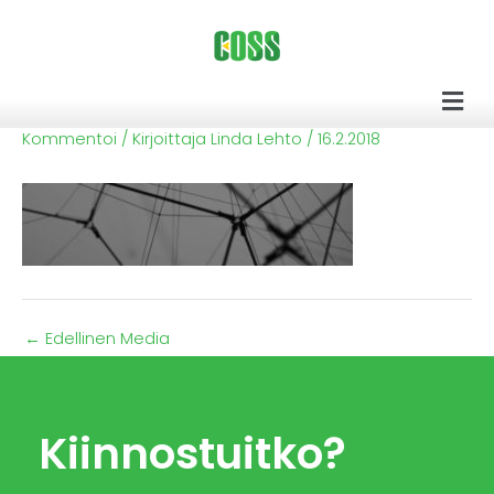
Siirry
sisältöön
Men
Kommentoi
/ Kirjoittaja
Linda Lehto
/
16.2.2018
←
Edellinen Media
Kiinnostuitko?