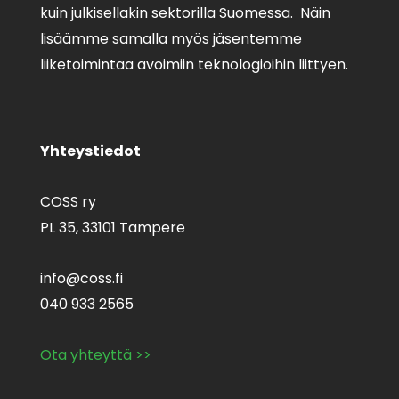
kuin julkisellakin sektorilla Suomessa. Näin
lisäämme samalla myös jäsentemme
liiketoimintaa avoimiin teknologioihin liittyen.
Yhteystiedot
COSS ry
PL 35,
33101 Tampere
info@coss.fi
040 933 2565
Ota yhteyttä >>