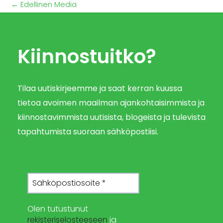
←
Edellinen Media
Kiinnostuitko?
Tilaa uutiskirjeemme ja saat kerran kuussa
tietoa avoimen maailman ajankohtaisimmista ja
kiinnostavimmista uutisista, blogeista ja tulevista
tapahtumista suoraan sähköpostiisi.
Olen tutustunut
rekisteriselosteeseen
ja