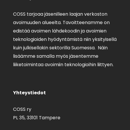
COSS tarjoaa jäsenilleen laajan verkoston
avoimuuden alueelta. Tavoitteenamme on
edistää avoimen lähdekoodin ja avoimien
teknologioiden hyödyntämistä niin yksityisellä
kuin julkisellakin sektorilla Suomessa. Näin
lisäämme samalla myös jäsentemme
liiketoimintaa avoimiin teknologioihin liittyen.
Yhteystiedot
COSS ry
PL 35,
33101 Tampere