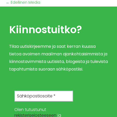
←
Edellinen Media
Kiinnostuitko?
Tilaa uutiskirjeemme ja saat kerran kuussa
tietoa avoimen maailman ajankohtaisimmista ja
kiinnostavimmista uutisista, blogeista ja tulevista
tapahtumista suoraan sähköpostiisi.
Olen tutustunut
rekisteriselosteeseen
ja