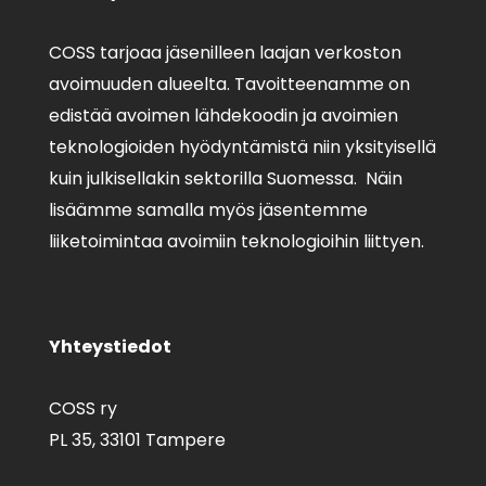
COSS tarjoaa jäsenilleen laajan verkoston
avoimuuden alueelta. Tavoitteenamme on
edistää avoimen lähdekoodin ja avoimien
teknologioiden hyödyntämistä niin yksityisellä
kuin julkisellakin sektorilla Suomessa. Näin
lisäämme samalla myös jäsentemme
liiketoimintaa avoimiin teknologioihin liittyen.
Yhteystiedot
COSS ry
PL 35,
33101 Tampere