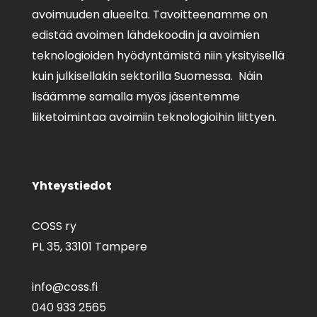
avoimuuden alueelta. Tavoitteenamme on
edistää avoimen lähdekoodin ja avoimien
teknologioiden hyödyntämistä niin yksityisellä
kuin julkisellakin sektorilla Suomessa. Näin
lisäämme samalla myös jäsentemme
liiketoimintaa avoimiin teknologioihin liittyen.
Yhteystiedot
COSS ry
PL 35,
33101 Tampere
info@coss.fi
040 933 2565