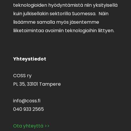
teknologioiden hyödyntämistä niin yksityisellä
kuin julkisellakin sektorilla Suomessa. Näin
lisäämme samalla myös jäsentemme
liiketoimintaa avoimiin teknologioihin liittyen.
Yhteystiedot
COSS ry
PL 35,
33101 Tampere
info@coss.fi
040 933 2565
Ota yhteyttä >>