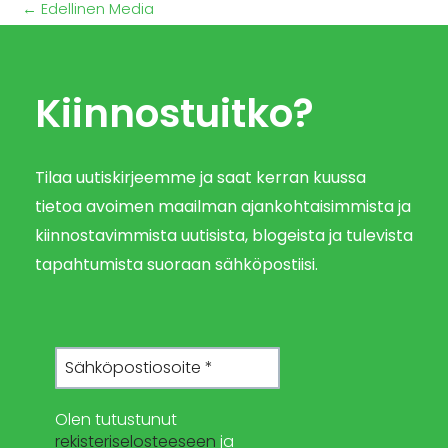
←
Edellinen Media
Kiinnostuitko?
Tilaa uutiskirjeemme ja saat kerran kuussa
tietoa avoimen maailman ajankohtaisimmista ja
kiinnostavimmista uutisista, blogeista ja tulevista
tapahtumista suoraan sähköpostiisi.
Olen tutustunut
rekisteriselosteeseen
ja