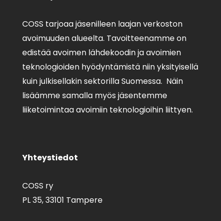
COSS tarjoaa jäsenilleen laajan verkoston
avoimuuden alueelta. Tavoitteenamme on
edistää avoimen lähdekoodin ja avoimien
teknologioiden hyödyntämistä niin yksityisellä
kuin julkisellakin sektorilla Suomessa. Näin
lisäämme samalla myös jäsentemme
liiketoimintaa avoimiin teknologioihin liittyen.
Yhteystiedot
COSS ry
PL 35,
33101 Tampere