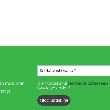
imen maailman
Olen tutustunut
rekisteriselosteeseen
j
hyväksyn ehdot.*
sta ja