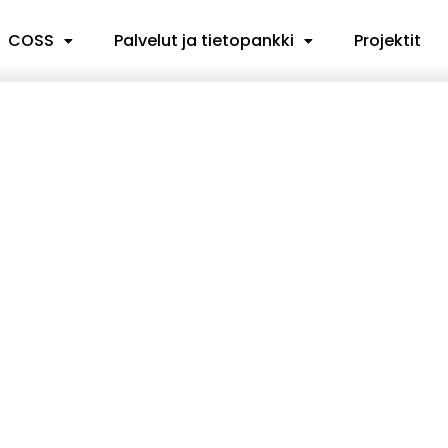
COSS
Palvelut ja tietopankki
Projektit