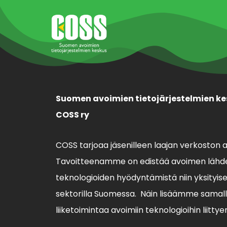
Suomen avoimien tietojärjestelmien ke
COSS ry
COSS tarjoaa jäsenilleen laajan verkoston 
Tavoitteenamme on edistää avoimen lähde
teknologioiden hyödyntämistä niin yksityisell
sektorilla Suomessa. Näin lisäämme sama
liiketoimintaa avoimiin teknologioihin liittye