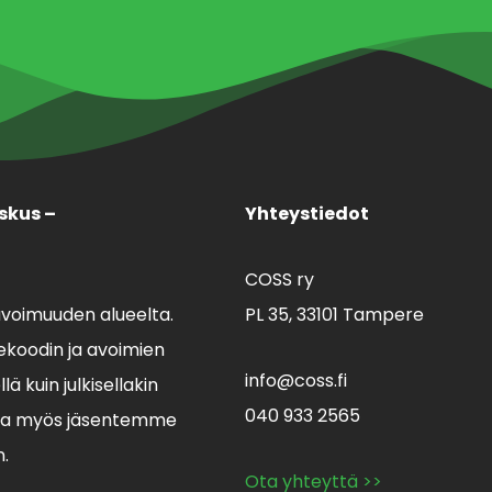
skus –
Yhteystiedot
COSS ry
avoimuuden alueelta.
PL 35,
33101 Tampere
koodin ja avoimien
info@coss.fi
ä kuin julkisellakin
040 933 2565
lla myös jäsentemme
n.
Ota yhteyttä >>