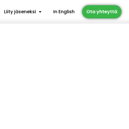
Liity jäseneksi
In English
Ota yhteyttä