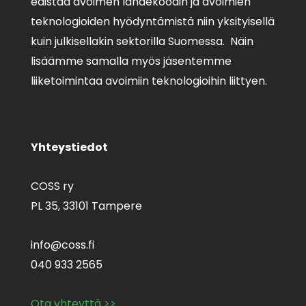
edistää avoimen lähdekoodin ja avoimien
teknologioiden hyödyntämistä niin yksityisellä
kuin julkisellakin sektorilla Suomessa. Näin
lisäämme samalla myös jäsentemme
liiketoimintaa avoimiin teknologioihin liittyen.
Yhteystiedot
COSS ry
PL 35,
33101 Tampere
info@coss.fi
040 933 2565
Ota yhteyttä >>