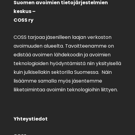
Suomen avoimien tietojärjestelmien
keskus –
COSS ry
COSS tarjoaa jäsenilleen laajan verkoston
avoimuuden alueelta. Tavoitteenamme on
edistää avoimen lähdekoodin ja avoimien
teknologioiden hyödyntämistä niin yksityisellä
kuin julkisellakin sektorilla Suomessa. Näin
lisäämme samalla myös jäsentemme
liiketoimintaa avoimiin teknologioihin liittyen.
Yhteystiedot