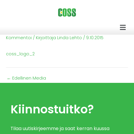
Siirry
sisältöön
Men
Kommentoi
/ Kirjoittaja
Linda Lehto
/
9.10.2015
coss_logo_2
←
Edellinen Media
Kiinnostuitko?
Tilaa uutiskirjeemme ja saat kerran kuussa