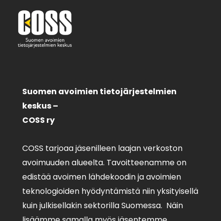
Suomen avoimien tietojärjestelmien
keskus –
COSS ry
COSS tarjoaa jäsenilleen laajan verkoston
avoimuuden alueelta. Tavoitteenamme on
edistää avoimen lähdekoodin ja avoimien
teknologioiden hyödyntämistä niin yksityisellä
kuin julkisellakin sektorilla Suomessa. Näin
lisäämme samalla myös jäsentemme