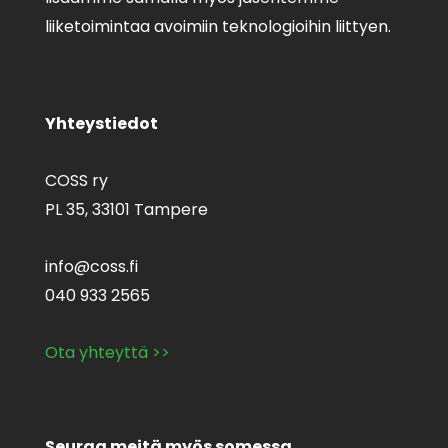
liiketoimintaa avoimiin teknologioihin liittyen.
Yhteystiedot
COSS ry
PL 35,
33101 Tampere
info@coss.fi
040 933 2565
Ota yhteyttä >>
Seuraa meitä myös somessa