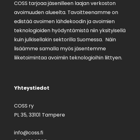
COSS tarjoaa jäsenilleen laajan verkoston
avoimuuden alueelta. Tavoitteenamme on
edistää avoimen lähdekoodin ja avoimien
teknologioiden hyödyntämistä niin yksityisellä
kuin julkisellakin sektorilla Suomessa. Näin
lisäämme samalla myös jäsentemme
liiketoimintaa avoimiin teknologioihin liittyen.
Yhteystiedot
COSS ry
PL 35,
33101 Tampere
info@coss.fi