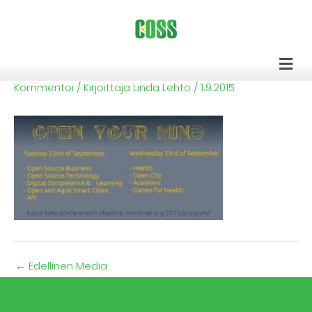
Siirry
sisältöön
Men
Kommentoi
/ Kirjoittaja
Linda Lehto
/
1.9.2015
←
Edellinen Media