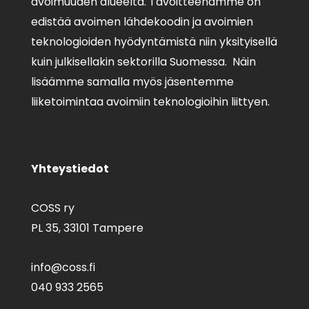
avoimuuden alueelta. Tavoitteenamme on
edistää avoimen lähdekoodin ja avoimien
teknologioiden hyödyntämistä niin yksityisellä
kuin julkisellakin sektorilla Suomessa. Näin
lisäämme samalla myös jäsentemme
liiketoimintaa avoimiin teknologioihin liittyen.
Yhteystiedot
COSS ry
PL 35,
33101 Tampere
info@coss.fi
040 933 2565