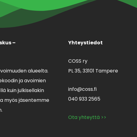
skus –
Yhteystiedot
COSS ry
avoimuuden alueelta.
PL 35,
33101 Tampere
koodin ja avoimien
info@coss.fi
ä kuin julkisellakin
040 933 2565
lla myös jäsentemme
n.
Ota yhteyttä >>