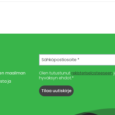
imen maailman
Olen tutustunut
rekisteriselosteeseen
j
hyväksyn ehdot.*
sta ja