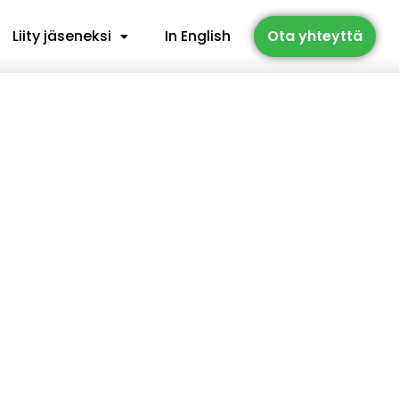
Liity jäseneksi
In English
Ota yhteyttä