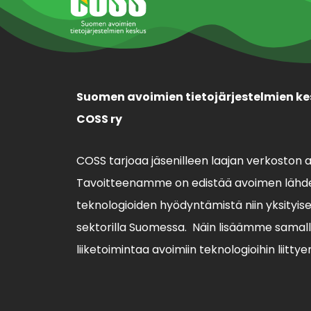
Suomen avoimien tietojärjestelmien ke
COSS ry
COSS tarjoaa jäsenilleen laajan verkoston 
Tavoitteenamme on edistää avoimen lähde
teknologioiden hyödyntämistä niin yksityisell
sektorilla Suomessa. Näin lisäämme sama
liiketoimintaa avoimiin teknologioihin liittye