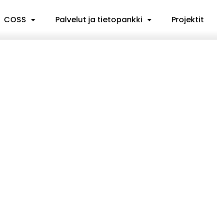
COSS
Palvelut ja tietopankki
Projektit