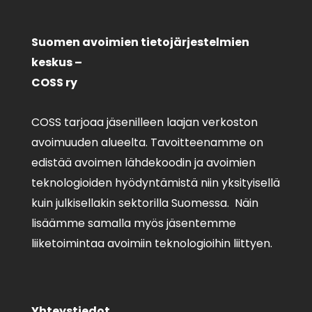
Suomen avoimien tietojärjestelmien
keskus –
COSS ry
COSS tarjoaa jäsenilleen laajan verkoston
avoimuuden alueelta. Tavoitteenamme on
edistää avoimen lähdekoodin ja avoimien
teknologioiden hyödyntämistä niin yksityisellä
kuin julkisellakin sektorilla Suomessa. Näin
lisäämme samalla myös jäsentemme
liiketoimintaa avoimiin teknologioihin liittyen.
Yhteystiedot