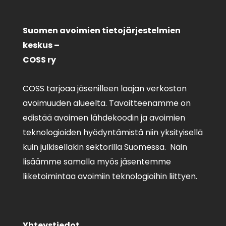
Suomen avoimien tietojärjestelmien
keskus –
COSS ry
COSS tarjoaa jäsenilleen laajan verkoston
avoimuuden alueelta. Tavoitteenamme on
edistää avoimen lähdekoodin ja avoimien
teknologioiden hyödyntämistä niin yksityisellä
kuin julkisellakin sektorilla Suomessa. Näin
lisäämme samalla myös jäsentemme
liiketoimintaa avoimiin teknologioihin liittyen.
Yhteystiedot