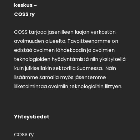
keskus –
COSS ry
COSS tarjoaa jäsenilleen laajan verkoston
avoimuuden alueelta. Tavoitteenamme on
edistää avoimen lähdekoodin ja avoimien
teknologioiden hyödyntämistä niin yksityisellä
kuin julkisellakin sektorilla Suomessa. Näin
lisäämme samalla myös jäsentemme
liiketoimintaa avoimiin teknologioihin liittyen.
Yhteystiedot
COSS ry