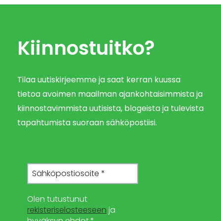
Kiinnostuitko?
Tilaa uutiskirjeemme ja saat kerran kuussa
tietoa avoimen maailman ajankohtaisimmista ja
kiinnostavimmista uutisista, blogeista ja tulevista
tapahtumista suoraan sähköpostiisi.
Olen tutustunut
rekisteriselosteeseen
ja
hyväksyn ehdot.*