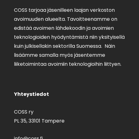
COSS tarjoaa jäsenilleen laajan verkoston
avoimuuden alueelta. Tavoitteenamme on
edistää avoimen lähdekoodin ja avoimien
teknologioiden hyödyntämistä niin yksityisellä
kuin julkisellakin sektorilla Suomessa. Näin
lisäämme samalla myös jäsentemme
liiketoimintaa avoimiin teknologioihin liittyen.
Yhteystiedot
COSS ry
PL 35,
33101 Tampere
info@coss.fi