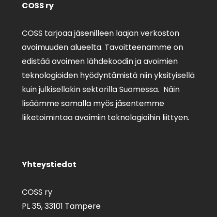
COSS ry
COSS tarjoaa jäsenilleen laajan verkoston
avoimuuden alueelta. Tavoitteenamme on
edistää avoimen lähdekoodin ja avoimien
teknologioiden hyödyntämistä niin yksityisellä
kuin julkisellakin sektorilla Suomessa. Näin
lisäämme samalla myös jäsentemme
liiketoimintaa avoimiin teknologioihin liittyen.
Yhteystiedot
COSS ry
PL 35,
33101 Tampere