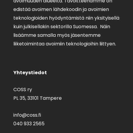
avoimuuden alueelta. Tavoitteenamme on
edistää avoimen lähdekoodin ja avoimien
teknologioiden hyödyntämistä niin yksityisellä
kuin julkisellakin sektorilla Suomessa. Näin
lisäämme samalla myös jäsentemme
liiketoimintaa avoimiin teknologioihin liittyen.
Yhteystiedot
COSS ry
PL 35,
33101 Tampere
info@coss.fi
040 933 2565