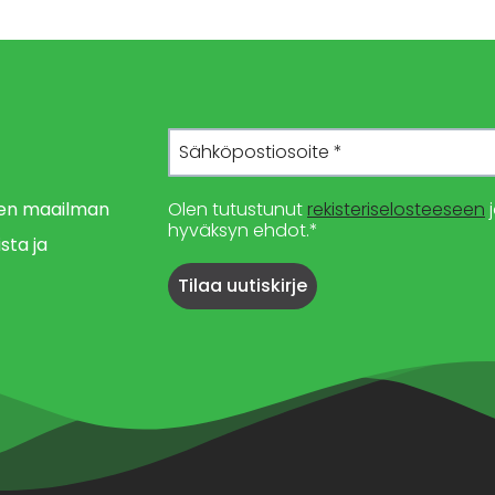
imen maailman
Olen tutustunut
rekisteriselosteeseen
j
hyväksyn ehdot.*
sta ja