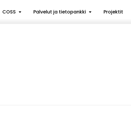
COSS
Palvelut ja tietopankki
Projektit