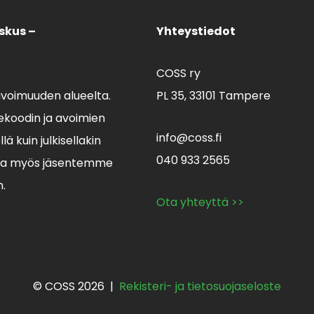
skus –
Yhteystiedot
COSS ry
avoimuuden alueelta.
PL 35,
33101 Tampere
koodin ja avoimien
info@coss.fi
ä kuin julkisellakin
040 933 2565
lla myös jäsentemme
n.
Ota yhteyttä >>
© COSS 2026 |
Rekisteri- ja tietosuojaseloste