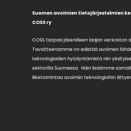
Suomen avoimien tietojärjestelmien ke
COSS ry
COSS tarjoaa jäsenilleen laajan verkoston 
Tavoitteenamme on edistää avoimen lähde
teknologioiden hyödyntämistä niin yksityisell
sektorilla Suomessa. Näin lisäämme sama
liiketoimintaa avoimiin teknologioihin liittye