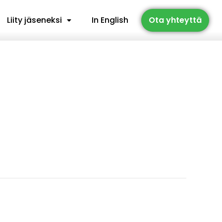
Liity jäseneksi
In English
Ota yhteyttä