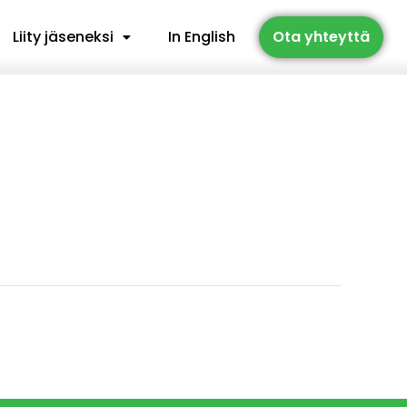
Liity jäseneksi
In English
Ota yhteyttä