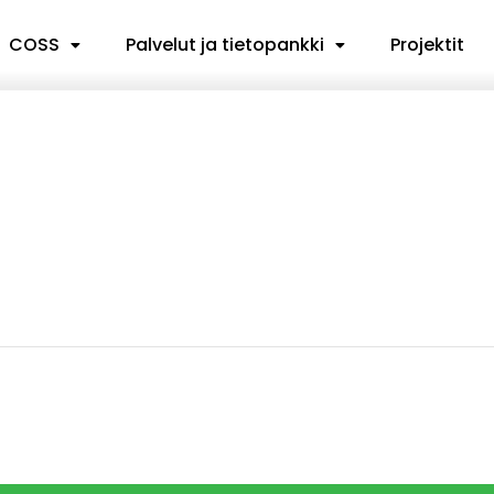
COSS
Palvelut ja tietopankki
Projektit