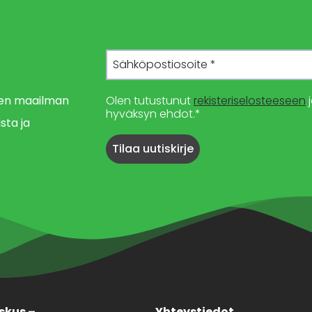
imen maailman
Olen tutustunut
rekisteriselosteeseen
j
hyväksyn ehdot.*
sta ja
skus –
Yhteystiedot