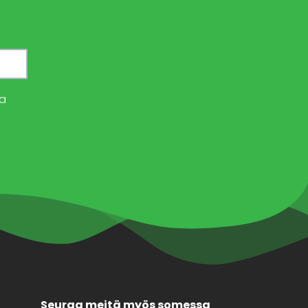
a
Seuraa meitä myös somessa