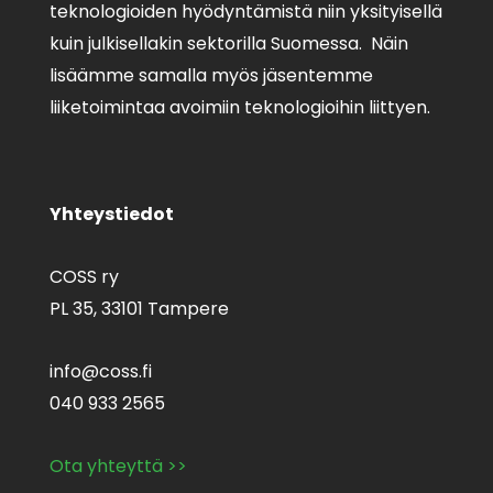
teknologioiden hyödyntämistä niin yksityisellä
kuin julkisellakin sektorilla Suomessa. Näin
lisäämme samalla myös jäsentemme
liiketoimintaa avoimiin teknologioihin liittyen.
Yhteystiedot
COSS ry
PL 35,
33101 Tampere
info@coss.fi
040 933 2565
Ota yhteyttä >>