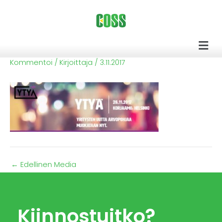
Siirry
sisältöön
Men
Kommentoi
/ Kirjoittaja
/
3.11.2017
←
Edellinen Media
Kiinnostuitko?