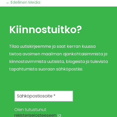
←
Edellinen Media
Kiinnostuitko?
Tilaa uutiskirjeemme ja saat kerran kuussa
tietoa avoimen maailman ajankohtaisimmista ja
kiinnostavimmista uutisista, blogeista ja tulevista
tapahtumista suoraan sähköpostiisi.
Olen tutustunut
rekisteriselosteeseen
ja