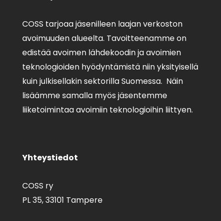
COSS tarjoaa jäsenilleen laajan verkoston
avoimuuden alueelta. Tavoitteenamme on
edistää avoimen lähdekoodin ja avoimien
teknologioiden hyödyntämistä niin yksityisellä
kuin julkisellakin sektorilla Suomessa. Näin
lisäämme samalla myös jäsentemme
liiketoimintaa avoimiin teknologioihin liittyen.
Yhteystiedot
COSS ry
PL 35,
33101 Tampere