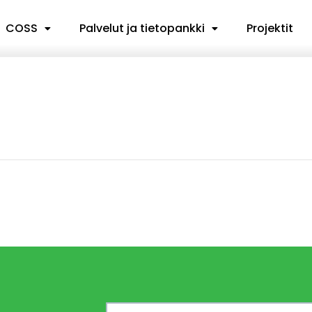
COSS
Palvelut ja tietopankki
Projektit