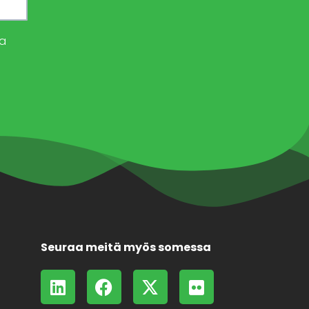
a
Seuraa meitä myös somessa
L
F
X
F
i
a
-
l