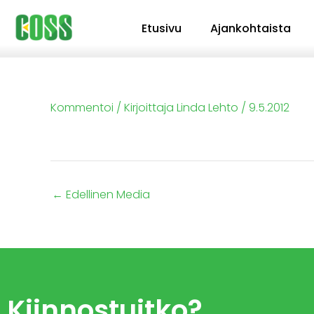
Siirry
Etusivu
Ajankohtaista
sisältöön
Kommentoi
/ Kirjoittaja
Linda Lehto
/
9.5.2012
←
Edellinen Media
Kiinnostuitko?