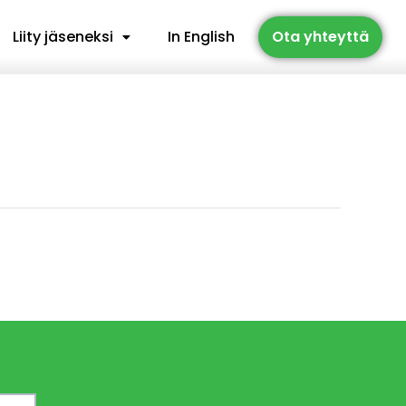
Liity jäseneksi
In English
Ota yhteyttä