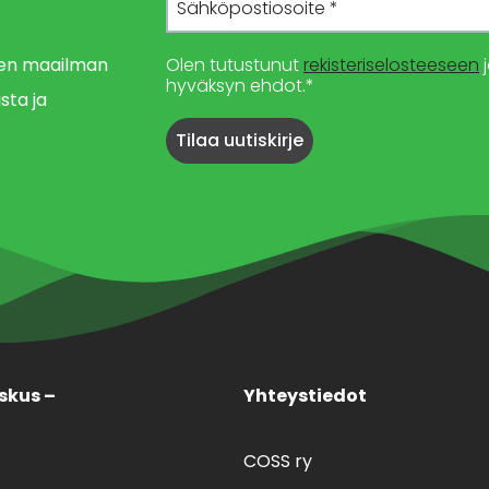
imen maailman
Olen tutustunut
rekisteriselosteeseen
j
hyväksyn ehdot.*
sta ja
skus –
Yhteystiedot
COSS ry