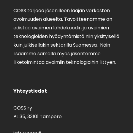
COSS tarjoaa jäsenilleen laajan verkoston
avoimuuden alueelta. Tavoitteenamme on
edistää avoimen lähdekoodin ja avoimien
teknologioiden hyödyntämistä niin yksityisellä
kuin julkisellakin sektorilla Suomessa. Näin
lisäämme samalla myös jäsentemme
liiketoimintaa avoimiin teknologioihin liittyen.
Yhteystiedot
COSS ry
PL 35,
33101 Tampere