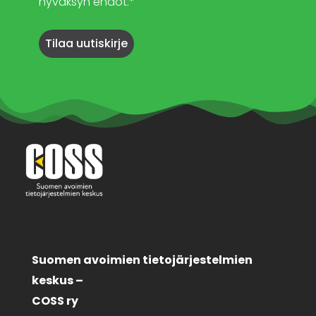
hyväksyn ehdot.*
Suomen avoimien tietojärjestelmien
keskus –
COSS ry