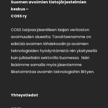
Suomen avoimien tietojärjestelmien
keskus –
COSS ry
COSS tarjoaa jäsenilleen laajan verkoston
avoimuuden alueelta. Tavoitteenamme on
edistää avoimen lähdekoodin ja avoimien
teknologioiden hyödyntämistä niin yksityisellä
kuin julkisellakin sektorilla Suomessa. Näin
lisäämme samalla myös jäsentemme
liiketoimintaa avoimiin teknologioihin liittyen.
Yhteystiedot