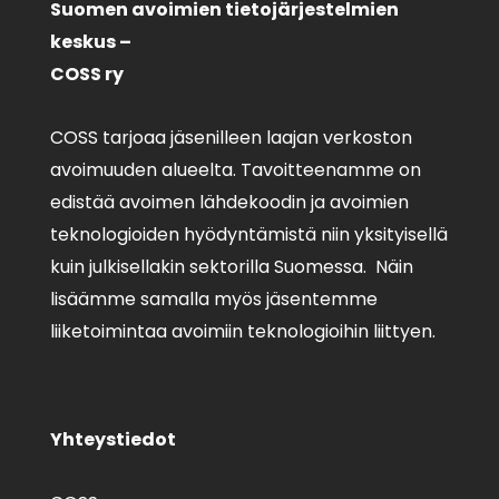
Suomen avoimien tietojärjestelmien
keskus –
COSS ry
COSS tarjoaa jäsenilleen laajan verkoston
avoimuuden alueelta. Tavoitteenamme on
edistää avoimen lähdekoodin ja avoimien
teknologioiden hyödyntämistä niin yksityisellä
kuin julkisellakin sektorilla Suomessa. Näin
lisäämme samalla myös jäsentemme
liiketoimintaa avoimiin teknologioihin liittyen.
Yhteystiedot