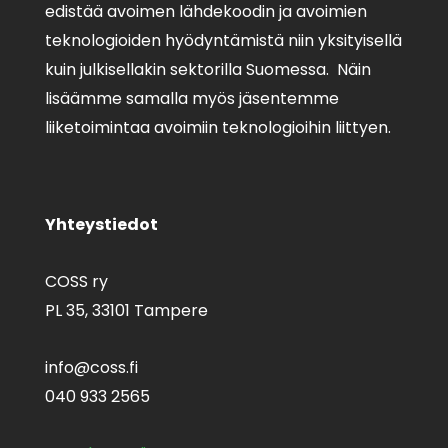
edistää avoimen lähdekoodin ja avoimien
teknologioiden hyödyntämistä niin yksityisellä
kuin julkisellakin sektorilla Suomessa. Näin
lisäämme samalla myös jäsentemme
liiketoimintaa avoimiin teknologioihin liittyen.
Yhteystiedot
COSS ry
PL 35,
33101 Tampere
info@coss.fi
040 933 2565