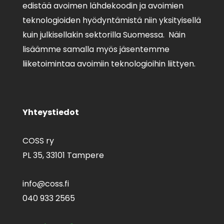
edistää avoimen lähdekoodin ja avoimien
teknologioiden hyödyntämistä niin yksityisellä
kuin julkisellakin sektorilla Suomessa. Näin
lisäämme samalla myös jäsentemme
liiketoimintaa avoimiin teknologioihin liittyen.
Yhteystiedot
COSS ry
PL 35,
33101 Tampere
info@coss.fi
040 933 2565