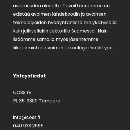
avoimuuden alueelta. Tavoitteenamme on
edistää avoimen lähdekoodin ja avoimien
teknologioiden hyödyntämistä niin yksityisellä
kuin julkisellakin sektorilla Suomessa. Näin
lisäämme samalla myös jäsentemme
liiketoimintaa avoimiin teknologioihin liittyen.
Yhteystiedot
COSS ry
PL 35,
33101 Tampere
info@coss.fi
040 933 2565