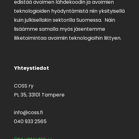
edistää avoimen lähdekoodin ja avoimien
teknologioiden hyödyntämistä niin yksityisellä
kuin julkisellakin sektorilla Suomessa. Näin
lisäämme samalla myös jäsentemme
liiketoimintaa avoimiin teknologioihin liittyen.
Yhteystiedot
COSS ry
PL 35,
33101 Tampere
info@coss.fi
040 933 2565