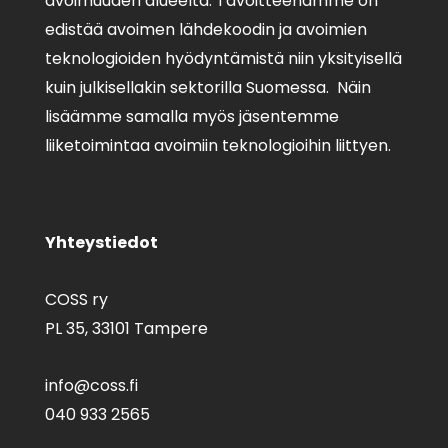
avoimuuden alueelta. Tavoitteenamme on
edistää avoimen lähdekoodin ja avoimien
teknologioiden hyödyntämistä niin yksityisellä
kuin julkisellakin sektorilla Suomessa. Näin
lisäämme samalla myös jäsentemme
liiketoimintaa avoimiin teknologioihin liittyen.
Yhteystiedot
COSS ry
PL 35,
33101 Tampere
info@coss.fi
040 933 2565