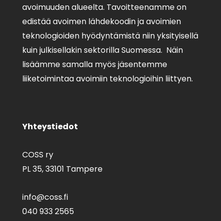
avoimuuden alueelta. Tavoitteenamme on
edistää avoimen lähdekoodin ja avoimien
teknologioiden hyödyntämistä niin yksityisellä
kuin julkisellakin sektorilla Suomessa. Näin
lisäämme samalla myös jäsentemme
liiketoimintaa avoimiin teknologioihin liittyen.
Yhteystiedot
COSS ry
PL 35,
33101 Tampere
info@coss.fi
040 933 2565